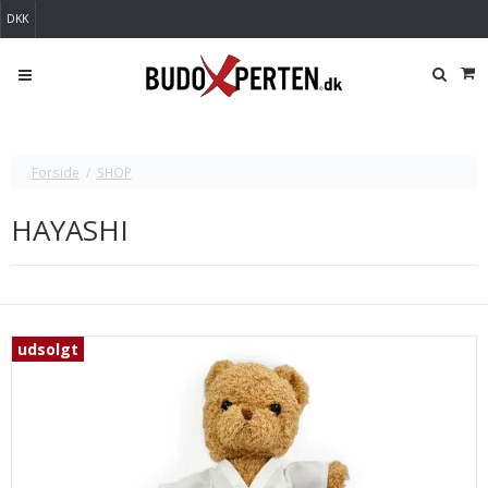
DKK
Forside
/
SHOP
HAYASHI
udsolgt