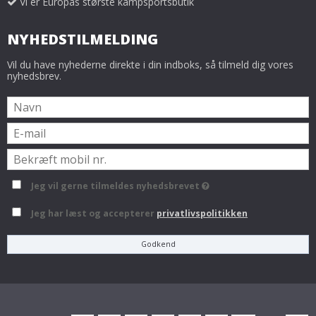
Vi er Europas største kampsportsbutik
NYHEDSTILMELDING
Vil du have nyhederne direkte i din indboks, så tilmeld dig vores
nyhedsbrev.
Jeg vil gerne tilmeldes nyhedsbrevet
Jeg har læst og accepterer
privatlivspolitikken
Godkend