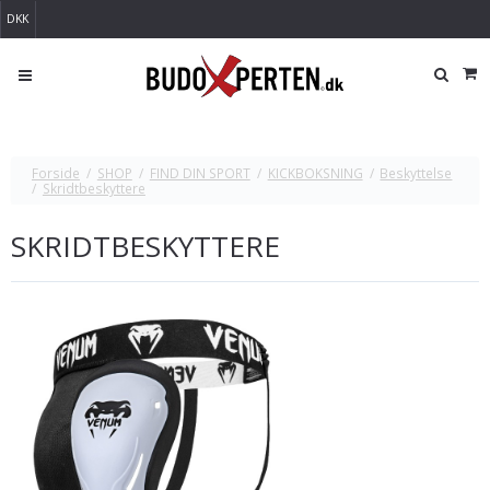
DKK
Forside
/
SHOP
/
FIND DIN SPORT
/
KICKBOKSNING
/
Beskyttelse
/
Skridtbeskyttere
SKRIDTBESKYTTERE