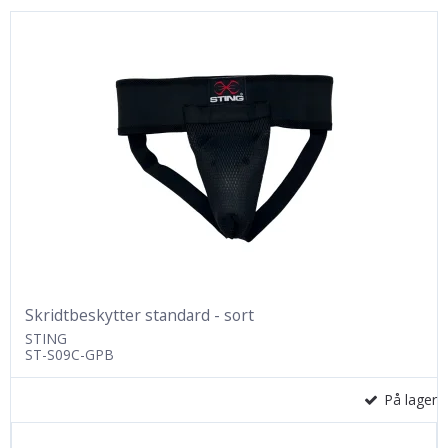
Skridtbeskytter standard - sort
STING
ST-S09C-GPB
På lager