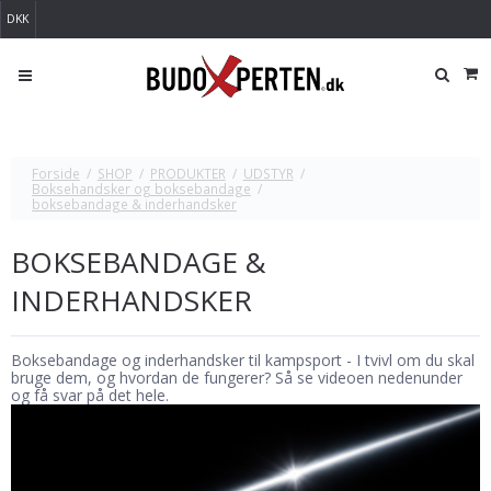
DKK
Forside
/
SHOP
/
PRODUKTER
/
UDSTYR
/
Boksehandsker og boksebandage
/
boksebandage & inderhandsker
BOKSEBANDAGE &
INDERHANDSKER
Boksebandage og inderhandsker til kampsport - I tvivl om du skal
bruge dem, og hvordan de fungerer? Så se videoen nedenunder
og få svar på det hele.