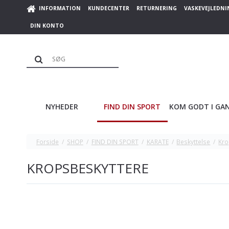
INFORMATION
KUNDECENTER
RETURNERING
VASKEVEJLEDNI
DIN KONTO
NYHEDER
FIND DIN SPORT
KOM GODT I GA
Forside
/
SHOP
/
FIND DIN SPORT
/
KARATE
/
Beskyttelse
/
Kro
KROPSBESKYTTERE