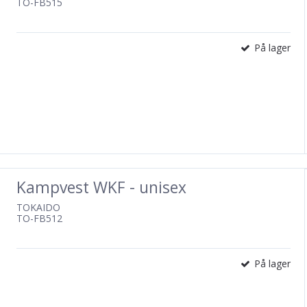
TO-FB515
På lager
Kampvest WKF - unisex
TOKAIDO
TO-FB512
På lager