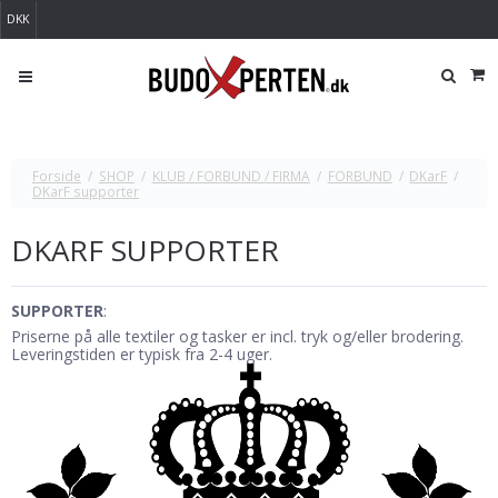
DKK
Forside
/
SHOP
/
KLUB / FORBUND / FIRMA
/
FORBUND
/
DKarF
/
DKarF supporter
DKARF SUPPORTER
SUPPORTER
:
Priserne på alle textiler og tasker er incl. tryk og/eller brodering.
Leveringstiden er typisk fra 2-4 uger.