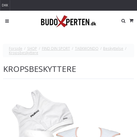
DKK
Forside
/
SHOP
/
FIND DIN SPORT
/
TAEKWONDO
/
Beskyttelse
/
Kropsbeskyttere
KROPSBESKYTTERE