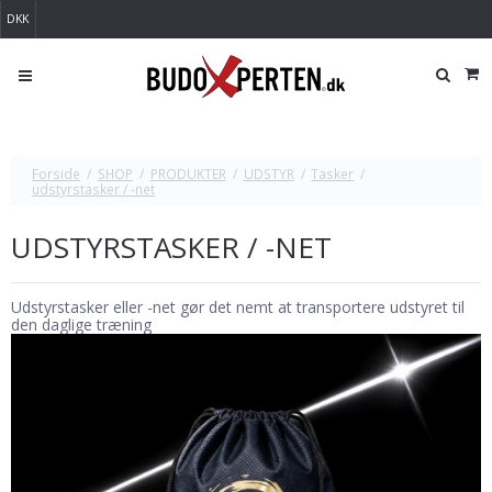
DKK
Forside
/
SHOP
/
PRODUKTER
/
UDSTYR
/
Tasker
/
udstyrstasker / -net
UDSTYRSTASKER / -NET
Udstyrstasker eller -net gør det nemt at transportere udstyret til
den daglige træning