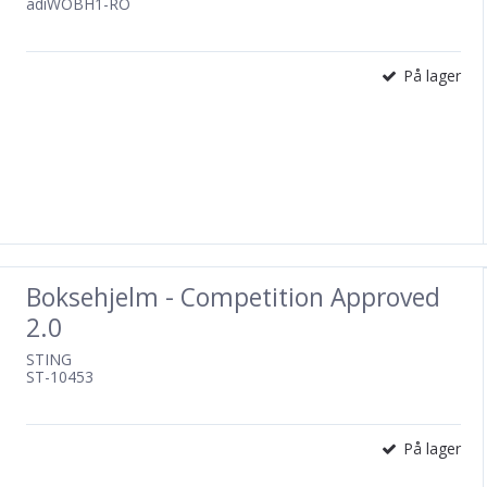
adiWOBH1-RO
På lager
Boksehjelm - Competition Approved
2.0
STING
ST-10453
På lager