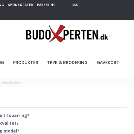
NG
SPONSORATER
PARKERING
DKK
NG
PRODUKTER
TRYK & BRODERING
GAVEKORT
Boksehjelme
 til sparring?
kvalitet?
og model?