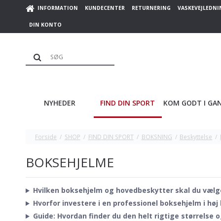
INFORMATION
KUNDECENTER
RETURNERING
VASKEVEJLEDNI
DIN KONTO
NYHEDER
FIND DIN SPORT
KOM GODT I GA
Forside
/
SHOP
/
FIND DIN SPORT
/
BOKSNING
/
Beskyttelse
/
BOKSEHJELME
Hvilken boksehjelm og hovedbeskytter skal du vælge
Hvorfor investere i en professionel boksehjelm i høj 
Guide: Hvordan finder du den helt rigtige størrelse 