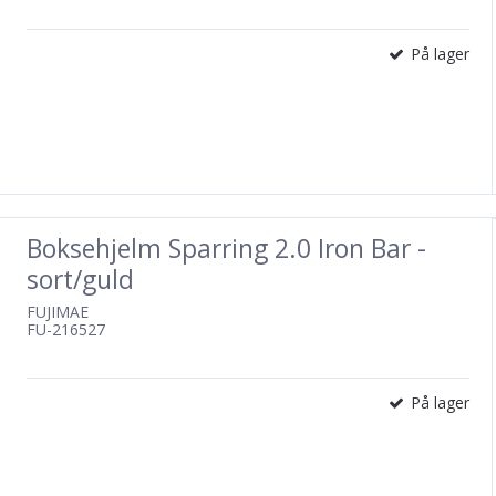
På lager
Boksehjelm Sparring 2.0 Iron Bar -
sort/guld
FUJIMAE
FU-216527
På lager