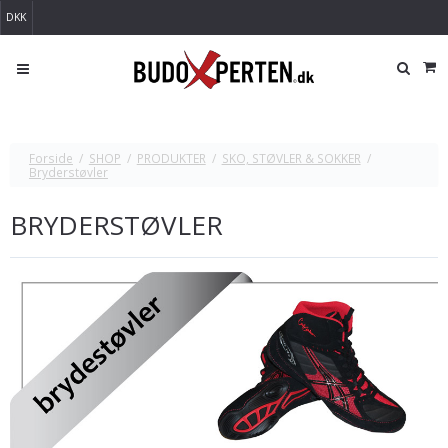
DKK
Forside
/
SHOP
/
PRODUKTER
/
SKO, STØVLER & SOKKER
/
Bryderstøvler
BRYDERSTØVLER