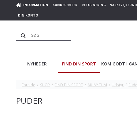
INFORMATION
KUNDECENTER
RETURNERING
VASKEVEJLEDNI
DIN KONTO
NYHEDER
FIND DIN SPORT
KOM GODT I GA
Forside
/
SHOP
/
FIND DIN SPORT
/
MUAY THAI
/
Udstyr
/
Pude
PUDER