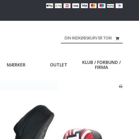
DIN INDKØBSKURV ER TOM
KLUB / FORBUND /
MÆRKER
OUTLET
FIRMA