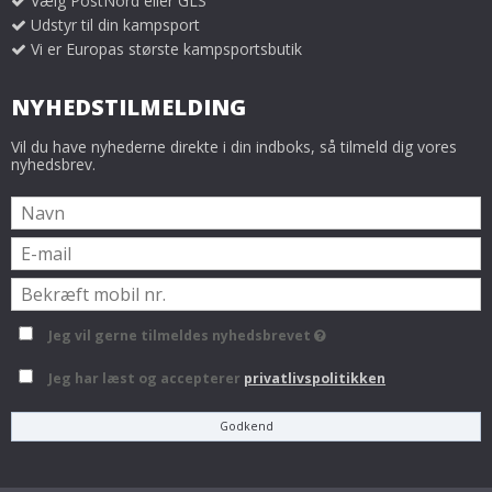
Vælg PostNord eller GLS
Udstyr til din kampsport
Vi er Europas største kampsportsbutik
NYHEDSTILMELDING
Vil du have nyhederne direkte i din indboks, så tilmeld dig vores
nyhedsbrev.
Jeg vil gerne tilmeldes nyhedsbrevet
Jeg har læst og accepterer
privatlivspolitikken
Godkend