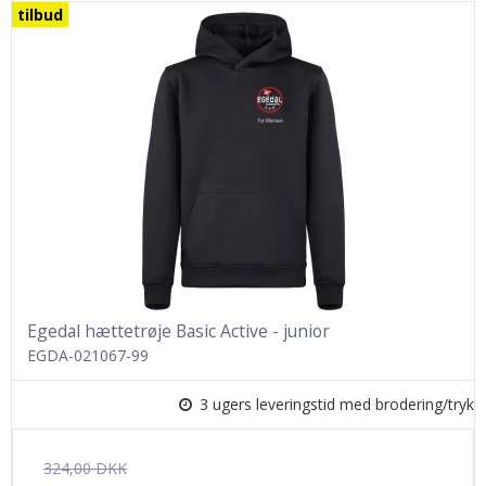
tilbud
Egedal hættetrøje Basic Active - junior
EGDA-021067-99
3 ugers leveringstid med brodering/tryk
324,00 DKK