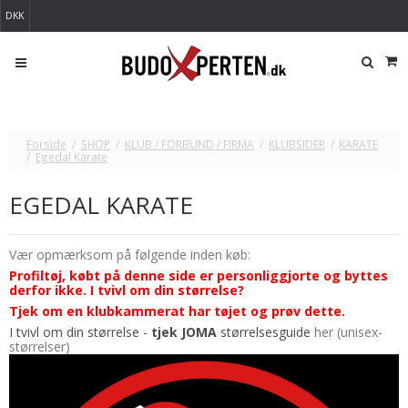
DKK
Forside
/
SHOP
/
KLUB / FORBUND / FIRMA
/
KLUBSIDER
/
KARATE
/
Egedal Karate
EGEDAL KARATE
Vær opmærksom på følgende inden køb:
Profiltøj, købt på denne side er personliggjorte og byttes
derfor ikke. I tvivl om din størrelse?
Tjek om en klubkammerat har tøjet og prøv dette.
I tvivl om din størrelse -
tjek JOMA
størrelsesguide
her (unisex-
størrelser)