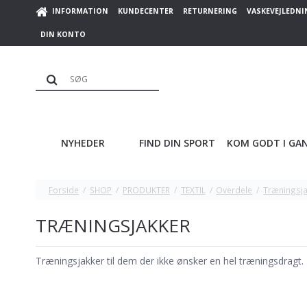
INFORMATION
KUNDECENTER
RETURNERING
VASKEVEJLEDNI
DIN KONTO
NYHEDER
FIND DIN SPORT
KOM GODT I GA
Forside
/
SHOP
/
PRODUKTER
/
TEXTIL
/
Overdele
/
Træningsja
TRÆNINGSJAKKER
Træningsjakker til dem der ikke ønsker en hel træningsdragt.