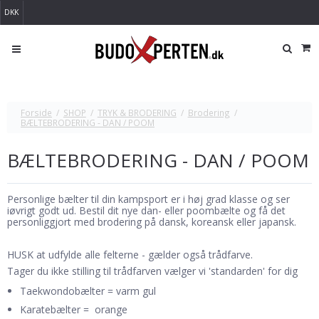
DKK
Forside
/
SHOP
/
TRYK & BRODERING
/
Brodering
/
BÆLTEBRODERING - DAN / POOM
BÆLTEBRODERING - DAN / POOM
Personlige bælter til din kampsport er i høj grad klasse og ser
iøvrigt godt ud. Bestil dit nye dan- eller poombælte og få det
personliggjort med brodering på dansk, koreansk eller japansk.
HUSK at udfylde alle felterne - gælder også trådfarve.
Tager du ikke stilling til trådfarven vælger vi 'standarden' for dig
Taekwondobælter = varm gul
Karatebælter = orange