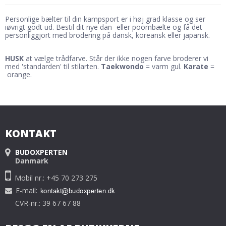
Personlige bælter til din kampsport er i høj grad klasse og ser
iøvrigt godt ud. Bestil dit nye dan- eller poombælte og få det
personliggjort med brodering på dansk, koreansk eller japansk.
HUSK
at vælge trådfarve. Står der ikke nogen farve broderer vi
med 'standarden' til stilarten.
Taekwondo
= varm gul.
Karate
=
orange.
KONTAKT
BUDOXPERTEN
Danmark
Mobil nr.: +45 70 273 275
E-mail
:
CVR-nr.: 39 67 67 88