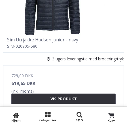
Sim Uu jakke Hudson junior - navy
SIM-020905-580
3 ugers leveringstid med brodering/tryk
729,00 DKK
619,65 DKK
(inkl. moms)
VIS PRODUKT
Kategorier
SØG
Hjem
Kurv