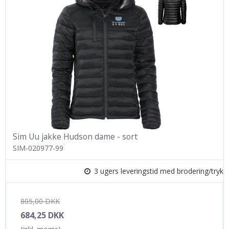
Sim Uu jakke Hudson dame - sort
SIM-020977-99
3 ugers leveringstid med brodering/tryk
805,00 DKK
684,25 DKK