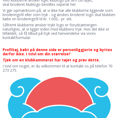
Hvis klubberne ønsker eget klublogo på Sim Uu tøjet,
skal
broderet klublogo bestilles seperat her
Vi gør opmærksom på, at vi ikke har alle klubberne liggende som
broderingsfil eller som tryk - og ønskes broderet logo skal klubben
købe en broderingsfil til kr. 1.000,- pr. stk.
Såfremt klubberne ønsker trykt logo er forudsætningen
naturligvis, at vi ligger inden med klubbens tryk. Hvis det ikke er
tilfældet, så få tilbud på tryk ved henvendelse via vores
kontaktformular
.
Profiltøj, købt på denne side er personliggjorte og byttes
derfor ikke. I tvivl om din størrelse?
Tjek om en klubkammerat har tøjet og prøv dette.
I tvivl om noget, er du velkommen til at kontakt os på telefon 70
273 275.