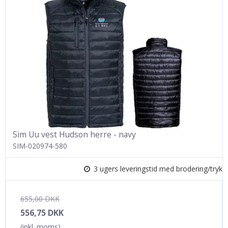
Sim Uu vest Hudson herre - navy
SIM-020974-580
3 ugers leveringstid med brodering/tryk
655,00 DKK
556,75 DKK
(inkl. moms)