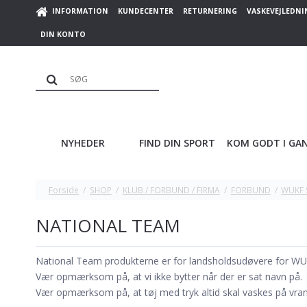
INFORMATION
KUNDECENTER
RETURNERING
VASKEVEJLEDNI
DIN KONTO
NYHEDER
FIND DIN SPORT
KOM GODT I GA
Forside
/
SHOP
/
KLUB / FORBUND / FIRMA
/
FORBUND
/
WUKF
NATIONAL TEAM
National Team produkterne er for landsholdsudøvere for 
Vær opmærksom på, at vi ikke bytter når der er sat navn på.
Vær opmærksom på, at tøj med tryk altid skal vaskes på vrang