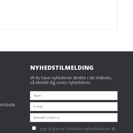
NYHEDSTILMELDING
Vil du have nyhederne direkte i din indboks,
så tilmeld dig vores nyhedsbrev.
rtsbutik
Jeg vil gerne tilmeldes nyhedsbrevet