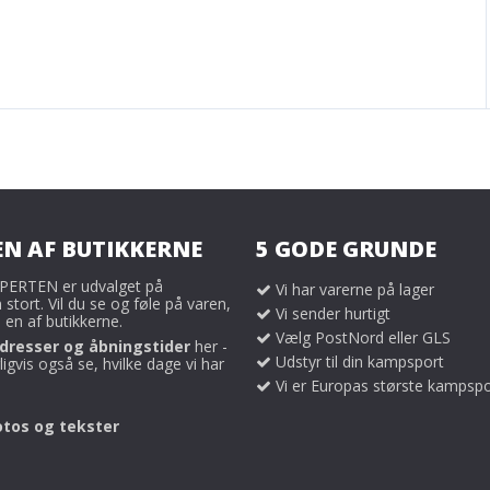
EN AF BUTIKKERNE
5 GODE GRUNDE
ERTEN er udvalget på
Vi har varerne på lager
tort. Vil du se og føle på varen,
Vi sender hurtigt
 en af butikkerne.
Vælg PostNord eller GLS
dresser og åbningstider
her -
Udstyr til din kampsport
igvis også se, hvilke dage vi har
Vi er Europas største kampspo
otos og tekster