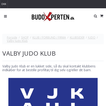
DKK
Forside
/
SHOP
/
KLUB / FORBUND / FIRMA
/
KLUBSIDER
/
JUDO
/
Valby Judo Klub
VALBY JUDO KLUB
Valby Judo Klub er en lukket side, så du skal kontakt klubbens
indkøber for at bestille profiltøj til dig selv og/eller dit barn.