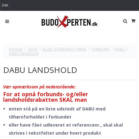
DKK
Forside
/
SHOP
/
KLUB / FORBUND / FIRMA
/
FORBUND
/
DABU
/
DABU landshold
DABU LANDSHOLD
Vær opmærksom på nedenstående:
For at opnå forbunds- og/eller
landsholdsrabatten SKAL man
enten stå på en liste udstedt af DABU med
tilhørsforholdet i forbundet
eller have fået udleveret et referencenr., skal skal
skrives i tekstfeltet under hvert produkt