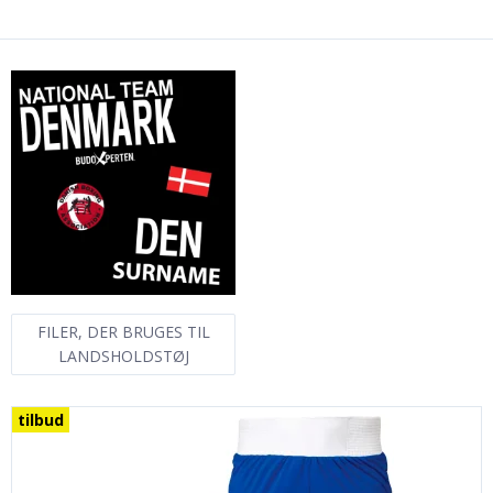
FILER, DER BRUGES TIL
LANDSHOLDSTØJ
tilbud