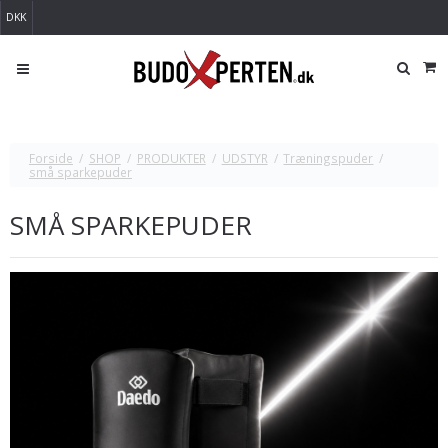
DKK
Forside
/
SHOP
/
PRODUKTER
/
UDSTYR
/
Træningspuder
/
små sparkepuder
SMÅ SPARKEPUDER