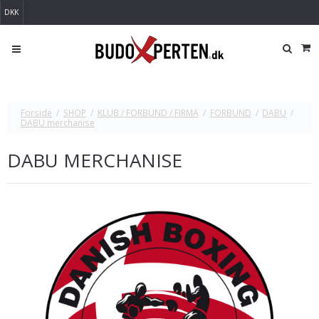
DKK
Forside
/
SHOP
/
KLUB / FORBUND / FIRMA
/
FORBUND
/
DABU
/
DABU merchanise
DABU MERCHANISE