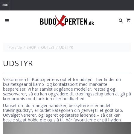
DKK
Forside
/
SHOP
/
OUTLET
/
UDSTYR
UDSTYR
Velkommen til Budoxpertens outlet for udstyr – her finder du
kvalitetsgear til kamp- og kontaktsport med markante
besparelser. Vi har samlet udgående modeller, restsalg og
sæsonvarer, så du kan opgradere dit træningssetup uden at gå på
kompromis med funktion eller holdbarhed.
Uanset om du mangler handsker, beskyttere eller andet
træningsudstyr, er outlet-kategorien din genvej til et godt køb.
Udvalget varierer, og lageret opdateres løbende – så det kan
betale sig at holde øje og slå til, når favoritterne er på hylden.