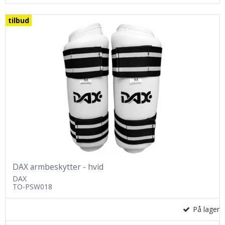
tilbud
DAX armbeskytter - hvid
DAX
TO-PSW018
På lager