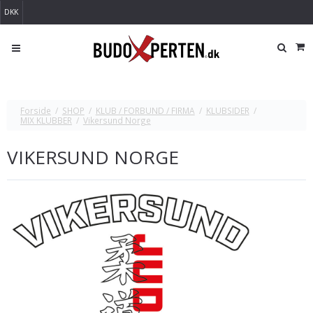
DKK
Forside
/
SHOP
/
KLUB / FORBUND / FIRMA
/
KLUBSIDER
/
MIX KLUBBER
/
Vikersund Norge
VIKERSUND NORGE