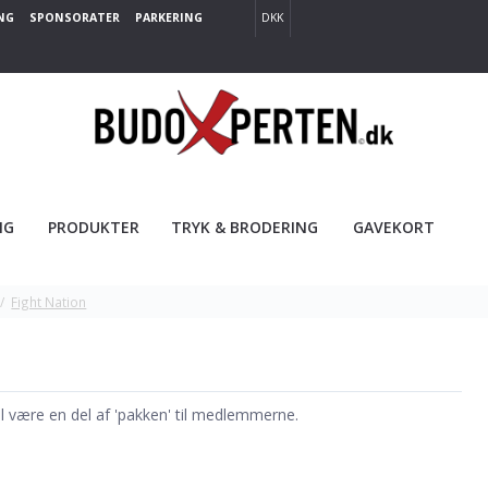
NG
SPONSORATER
PARKERING
DKK
NG
PRODUKTER
TRYK & BRODERING
GAVEKORT
/
Fight Nation
kal være en del af 'pakken' til medlemmerne.