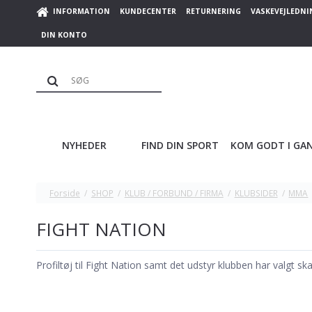
INFORMATION
KUNDECENTER
RETURNERING
VASKEVEJLEDNI
DIN KONTO
NYHEDER
FIND DIN SPORT
KOM GODT I GA
Forside
/
SHOP
/
KLUB / FORBUND / FIRMA
/
KLUBSIDER
/
MMA
FIGHT NATION
Profiltøj til Fight Nation samt det udstyr klubben har valgt s