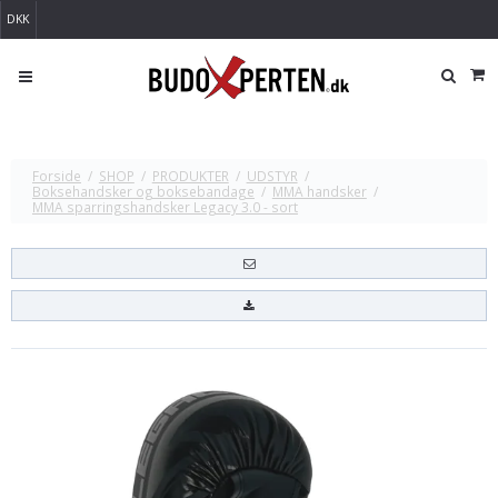
DKK
Forside
/
SHOP
/
PRODUKTER
/
UDSTYR
/
Boksehandsker og boksebandage
/
MMA handsker
/
MMA sparringshandsker Legacy 3.0 - sort