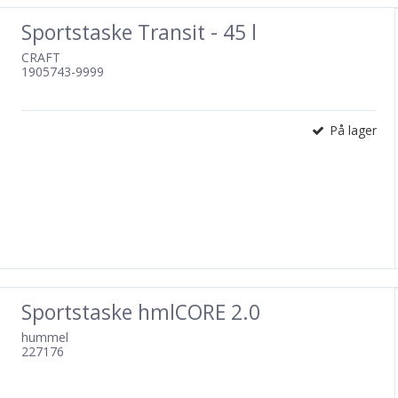
Sportstaske Transit - 45 l
CRAFT
1905743-9999
På lager
Sportstaske hmlCORE 2.0
hummel
227176