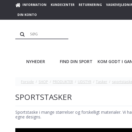
INFORMATION
KUNDECENTER
RETURNERING
VASKEVEJLEDNI
DIN KONTO
NYHEDER
FIND DIN SPORT
KOM GODT I GA
Forside
/
SHOP
/
PRODUKTER
/
UDSTYR
/
Tasker
/
sportstask
SPORTSTASKER
Sportstaske i mange størrelser og forskelligt materialer. Vi h
egne designs.