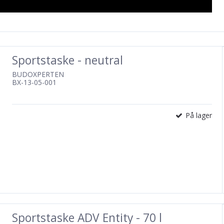
Sportstaske - neutral
BUDOXPERTEN
BX-13-05-001
På lager
Sportstaske ADV Entity - 70 l