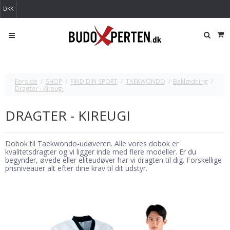
DKK
Forside
/
SHOP
/
FIND DIN SPORT
/
TAEKWONDO
/
Beklædning
/
Dragter - Kireugi
DRAGTER - KIREUGI
Dobok til Taekwondo-udøveren. Alle vores dobok er
kvalitetsdragter og vi ligger inde med flere modeller. Er du
begynder, øvede eller eliteudøver har vi dragten til dig. Forskellige
prisniveauer alt efter dine krav til dit udstyr.