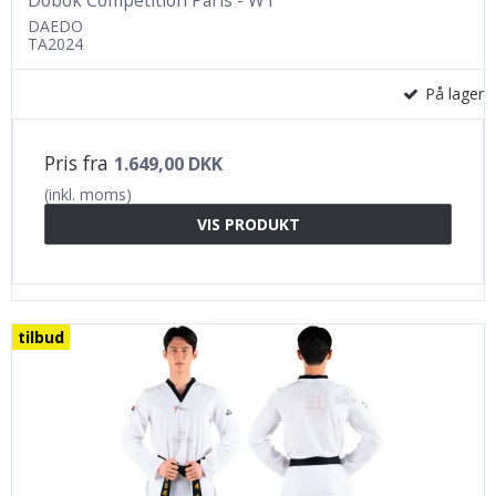
Dobok Competition Paris - WT
DAEDO
TA2024
På lager
Pris fra
1.649,00 DKK
(inkl. moms)
VIS PRODUKT
tilbud