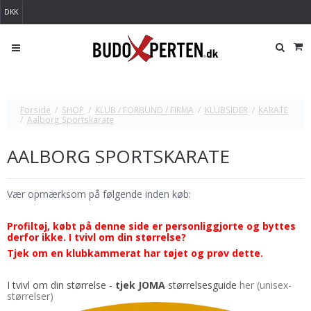
DKK
Forside
/
SHOP
/
KLUB / FORBUND / FIRMA
/
KLUBSIDER
/
KARATE
/
Aalborg Sportskarate
AALBORG SPORTSKARATE
Vær opmærksom på følgende inden køb:
Profiltøj, købt på denne side er personliggjorte og byttes
derfor ikke. I tvivl om din størrelse?
Tjek om en klubkammerat har tøjet og prøv dette.
I tvivl om din størrelse -
tjek
JOMA
størrelsesguide
her (unisex-
størrelser)