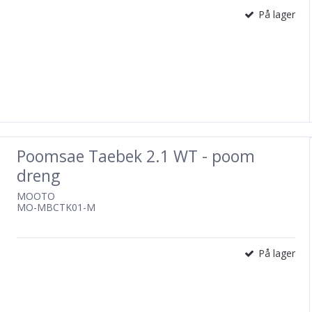
På lager
Poomsae Taebek 2.1 WT - poom
dreng
MOOTO
MO-MBCTK01-M
På lager