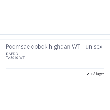
Poomsae dobok highdan WT - unisex
DAEDO
TA3010-WT
På lager