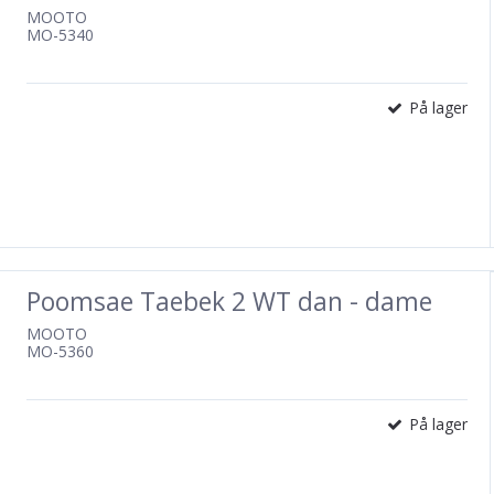
MOOTO
MO-5340
På lager
Poomsae Taebek 2 WT dan - dame
MOOTO
MO-5360
På lager