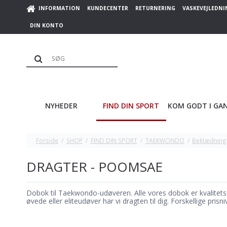
INFORMATION
KUNDECENTER
RETURNERING
VASKEVEJLEDNI
DIN KONTO
NYHEDER
FIND DIN SPORT
KOM GODT I GA
Forside
/
SHOP
/
FIND DIN SPORT
/
TAEKWONDO
/
Beklædning
DRAGTER - POOMSAE
Dobok til Taekwondo-udøveren. Alle vores dobok er kvalitetsd
øvede eller eliteudøver har vi dragten til dig. Forskellige prisniv