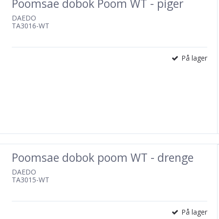
Poomsae dobok Poom WT - piger
DAEDO
TA3016-WT
På lager
Poomsae dobok poom WT - drenge
DAEDO
TA3015-WT
På lager