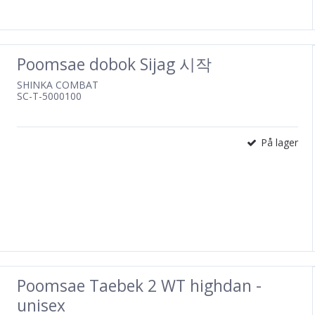
Poomsae dobok Sijag 시작
SHINKA COMBAT
SC-T-5000100
På lager
Poomsae Taebek 2 WT highdan -
unisex