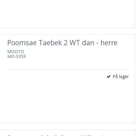
Poomsae Taebek 2 WT dan - herre
MOOTO
MO-5359
På lager