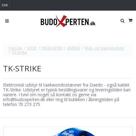
DKK
Forside
/
SHOP
/
PRODUKTER
/
ØVRIGT
/
Klub -og stævneudstyr
/
TK-Strike
TK-STRIKE
Elektronisk udstyr til taekwondostævner fra Daedo - også kaldet
TK-Strike. Udstyret er typisk bestillingsvarer og leveringstiden kan
variere. I tvivl om noget så kontakt os gerne via
info@budoxperten.dk
eller ring til butikken i
åbningstiden
på
telefon 70 273 275