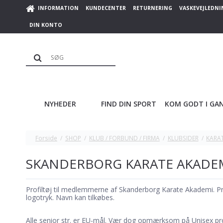
INFORMATION
KUNDECENTER
RETURNERING
VASKEVEJLEDNI
DIN KONTO
NYHEDER
FIND DIN SPORT
KOM GODT I GA
Forside
/
SHOP
/
KLUB / FORBUND / FIRMA
/
KLUBSIDER
/
KARA
SKANDERBORG KARATE AKADE
Profiltøj til medlemmerne af Skanderborg Karate Akademi. Prise
logotryk. Navn kan tilkøbes.
Alle senior str. er EU-mål. Vær dog opmærksom på Unisex prod