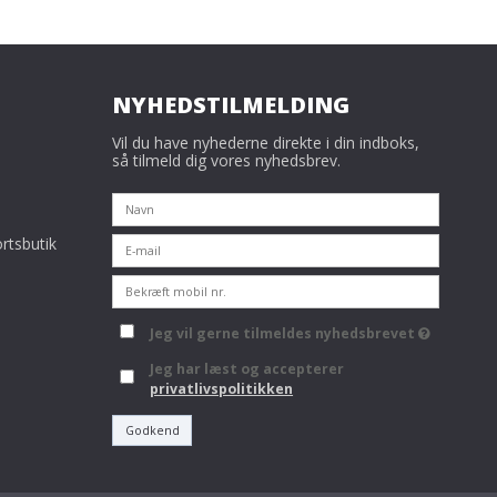
NYHEDSTILMELDING
Vil du have nyhederne direkte i din indboks,
så tilmeld dig vores nyhedsbrev.
rtsbutik
Jeg vil gerne tilmeldes nyhedsbrevet
Jeg har læst og accepterer
privatlivspolitikken
Godkend