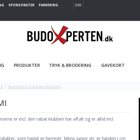
NG
SPONSORATER
PARKERING
DKK
NG
PRODUKTER
TRYK & BRODERING
GAVEKORT
TE
/
Skanderborg Karate Akademi
MI
rne er incl. den rabat klubben har aftalt og er altid incl.
ukter, som typisk er herrestr. Mens junior str. er højden i cm