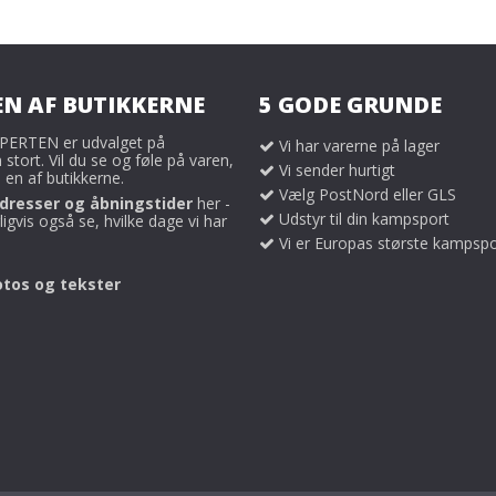
EN AF BUTIKKERNE
5 GODE GRUNDE
ERTEN er udvalget på
Vi har varerne på lager
tort. Vil du se og føle på varen,
Vi sender hurtigt
 en af butikkerne.
Vælg PostNord eller GLS
dresser og åbningstider
her -
Udstyr til din kampsport
igvis også se, hvilke dage vi har
Vi er Europas største kampspo
otos og tekster