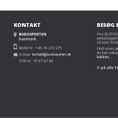
KONTAKT
BESØG 
Hos BUDOXP
BUDOXPERTEN
webshoppen s
Danmark
så kom forbi
Mobil nr.: +45 70 273 275
Find vores
a
du kan naturl
E-mail
:
lukket.
CVR-nr.: 39 67 67 88
© på alle f