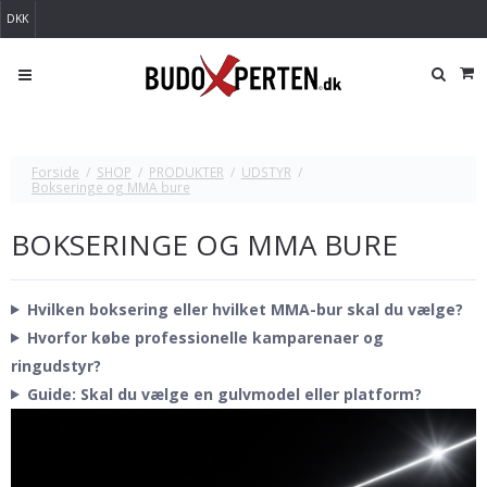
DKK
Forside
/
SHOP
/
PRODUKTER
/
UDSTYR
/
Bokseringe og MMA bure
BOKSERINGE OG MMA BURE
Hvilken boksering eller hvilket MMA-bur skal du vælge?
Hvorfor købe professionelle kamparenaer og
ringudstyr?
Guide: Skal du vælge en gulvmodel eller platform?