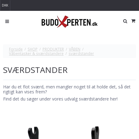
DKK
Forside
/
SHOP
/
PRODUKTER
/
VÅBEN
/
Våbentasker & sværdstandere
/
sværdstander
SVÆRDSTANDER
Har du et flot sværd, men mangler noget til at holde det, så det
rigtigt kan vises frem?
Find det du søger under vores udvalg sværdstandere her!