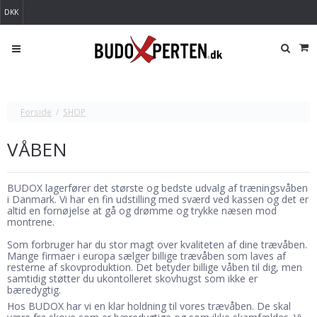
DKK
Forside
/
SHOP
VÅBEN
BUDOX lagerfører det største og bedste udvalg af træningsvåben
i Danmark. Vi har en fin udstilling med sværd ved kassen og det er
altid en fornøjelse at gå og drømme og trykke næsen mod
montrene.
Som forbruger har du stor magt over kvaliteten af dine trævåben.
Mange firmaer i europa sælger billige trævåben som laves af
resterne af skovproduktion. Det betyder billige våben til dig, men
samtidig støtter du ukontolleret skovhugst som ikke er
bæredygtig.
Hos BUDOX har vi en klar holdning til vores trævåben. De skal