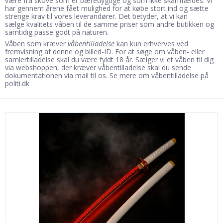
være fra skove som er bæredygtige og som ikke skamfældes. Vi
har gennem årene fået mulighed for at købe stort ind og sætte
strenge krav til vores leverandører. Det betyder, at vi kan
sælge kvalitets våben til de samme priser som andre butikken og
samtidig passe godt på naturen.
Våben som kræver
våbentilladelse
kan kun erhverves ved
fremvisning af denne og billed-ID. For at søge om våben- eller
samlertilladelse skal du være fyldt 18 år. Sælger vi et våben til dig
via webshoppen, der kræver våbentilladelse skal du sende
dokumentationen via mail til os. Se mere om
våbentilladelse på
politi.dk