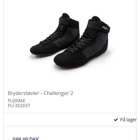
Bryderstøvler - Challenger 2
FUJIMAE
FU-352037
På lager
599,00 DKK