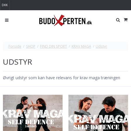
DKK
Forside
/
SHOP
/
FIND DIN SPORT
/
KRAV MAGA
/
Udstyr
UDSTYR
Øvrigt udstyr som kan have relevans for krav maga træningen