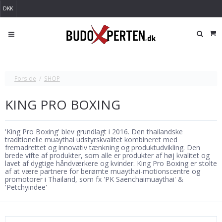
DKK
Forside
/
SHOP
KING PRO BOXING
'King Pro Boxing' blev grundlagt i 2016. Den thailandske
traditionelle muaythai udstyrskvalitet kombineret med
fremadrettet og innovativ tænkning og produktudvikling. Den
brede vifte af produkter, som alle er produkter af høj kvalitet og
lavet af dygtige håndværkere og kvinder. King Pro Boxing er stolte
af at være partnere for berømte muaythai-motionscentre og
promotorer i Thailand, som fx 'PK Saenchaimuaythai' &
'Petchyindee'