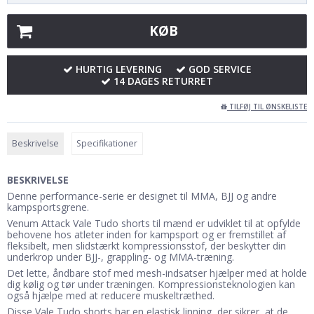
KØB
HURTIG LEVERING
GOD SERVICE
14 DAGES RETURRET
TILFØJ TIL ØNSKELISTE
Beskrivelse
Specifikationer
BESKRIVELSE
Denne performance-serie er designet til MMA, BJJ og andre
kampsportsgrene.
Venum Attack Vale Tudo shorts til mænd er udviklet til at opfylde
behovene hos atleter inden for kampsport og er fremstillet af
fleksibelt, men slidstærkt kompressionsstof, der beskytter din
underkrop under BJJ-, grappling- og MMA-træning.
Det lette, åndbare stof med mesh-indsatser hjælper med at holde
dig kølig og tør under træningen. Kompressionsteknologien kan
også hjælpe med at reducere muskeltræthed.
Disse Vale Tudo shorts har en elastisk linning, der sikrer, at de