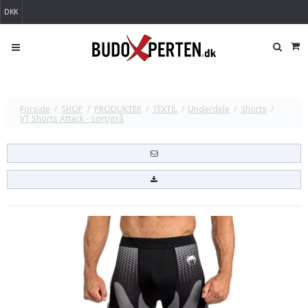
DKK
Forside
/
SHOP
/
PRODUKTER
/
TEXTIL
/
Underdele
/
Shorts
/
VT Shorts Attack - sort/grå