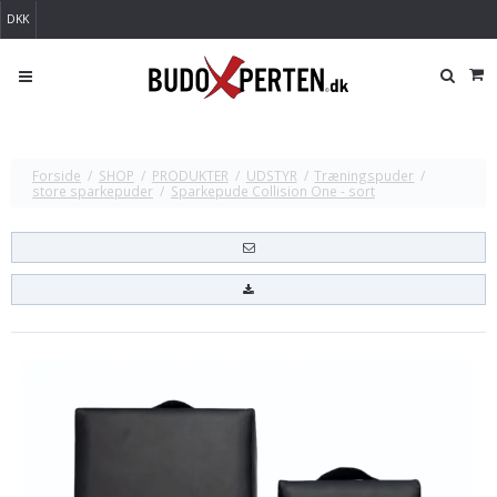
DKK
Forside
/
SHOP
/
PRODUKTER
/
UDSTYR
/
Træningspuder
/
store sparkepuder
/
Sparkepude Collision One - sort