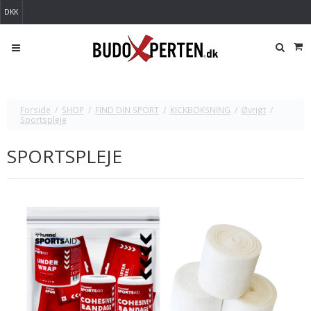
DKK
Forside
/
SHOP
/
FIND DIN SPORT
/
KICKBOKSNING
/
Øvrigt
/
Sportspleje
SPORTSPLEJE