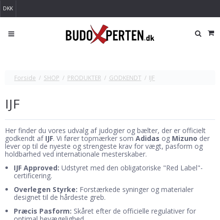
DKK
Forside
/
SHOP
/
PRODUKTER
/
GODKENDT
/
IJF
IJF
Her finder du vores udvalg af judogier og bælter, der er officielt
godkendt af
IJF
. Vi fører topmærker som
Adidas
og
Mizuno
der
lever op til de nyeste og strengeste krav for vægt, pasform og
holdbarhed ved internationale mesterskaber.
IJF Approved:
Udstyret med den obligatoriske "Red Label"-
certificering.
Overlegen Styrke:
Forstærkede syninger og materialer
designet til de hårdeste greb.
Præcis Pasform:
Skåret efter de officielle regulativer for
optimal bevægelighed.