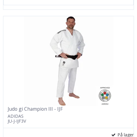
Judo gi Champion III - IJF
ADIDAS
JU-J-IJF3V
På lager