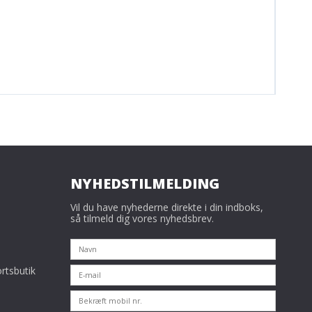
NYHEDSTILMELDING
Vil du have nyhederne direkte i din indboks,
så tilmeld dig vores nyhedsbrev.
rtsbutik