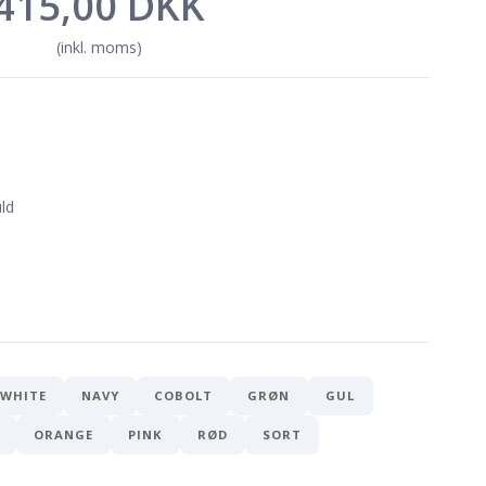
415,00 DKK
(inkl. moms)
ld
FWHITE
NAVY
COBOLT
GRØN
GUL
ORANGE
PINK
RØD
SORT