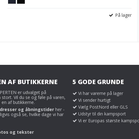
På lager
EN AF BUTIKKERNE
5 GODE GRUNDE
ERTEN er udvalget på
Vi har varerne på lager
tort. Vil du se og føle på varen,
Vi sender hurtigt
 en af butikkerne.
Vælg PostNord eller GLS
dresser og åbningstider
her -
Udstyr til din kampsport
igvis også se, hvilke dage vi har
Vi er Europas største kampspo
otos og tekster