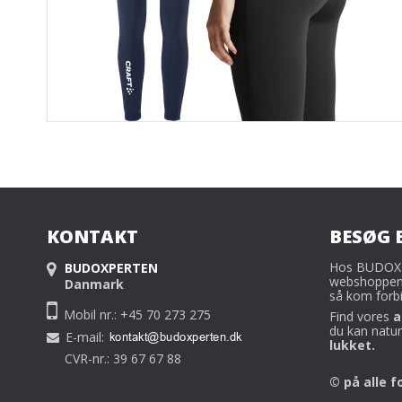
KONTAKT
BESØG 
Hos BUDOXP
BUDOXPERTEN
webshoppen s
Danmark
så kom forbi
Mobil nr.: +45 70 273 275
Find vores
a
du kan naturl
E-mail
:
lukket.
CVR-nr.: 39 67 67 88
© på alle f