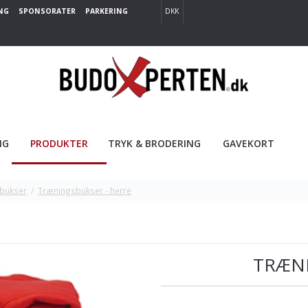
NG
SPONSORATER
PARKERING
DKK
NG
PRODUKTER
TRYK & BRODERING
GAVEKORT
bukser
/
Træningsbukser - herre
TRÆNI