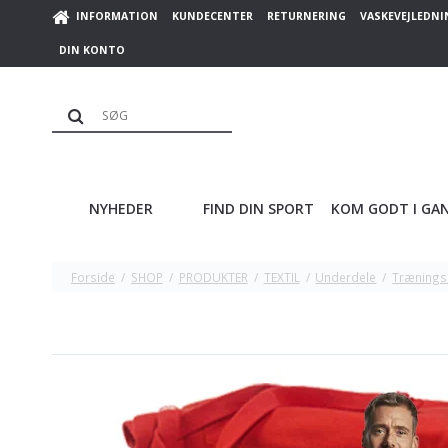
INFORMATION
KUNDECENTER
RETURNERING
VASKEVEJLEDNI
DIN KONTO
NYHEDER
FIND DIN SPORT
KOM GODT I GA
Forside
/
SHOP
/
PRODUKTER
/
TEXTIL
/
Underdele
/
Trænings