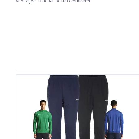
ved taljen. OEKO-TEX 100 certificeret.