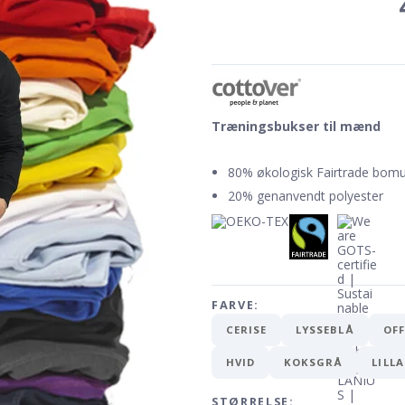
Træningsbukser til mænd
80% økologisk Fairtrade bomu
20% genanvendt polyester
FARVE:
CERISE
LYSSEBLÅ
OF
HVID
KOKSGRÅ
LILLA
STØRRELSE: