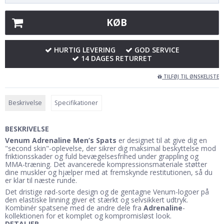
KØB
HURTIG LEVERING
GOD SERVICE
14 DAGES RETURRET
TILFØJ TIL ØNSKELISTE
Beskrivelse
Specifikationer
BESKRIVELSE
Venum Adrenaline Men’s Spats
er designet til at give dig en
"second skin"-oplevelse, der sikrer dig maksimal beskyttelse mod
friktionsskader og fuld bevægelsesfrihed under grappling og
MMA-træning. Det avancerede kompressionsmateriale støtter
dine muskler og hjælper med at fremskynde restitutionen, så du
er klar til næste runde.
Det dristige rød-sorte design og de gentagne Venum-logoer på
den elastiske linning giver et stærkt og selvsikkert udtryk.
Kombinér spatsene med de andre dele fra
Adrenaline
-
kollektionen for et komplet og kompromisløst look.
DETALJER