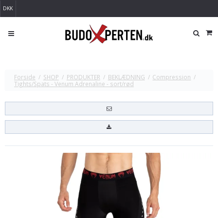
DKK
Forside
/
SHOP
/
PRODUKTER
/
BEKLÆDNING
/
Compression
/
Tights/Spats - Venum Adrenaline - sort/rød